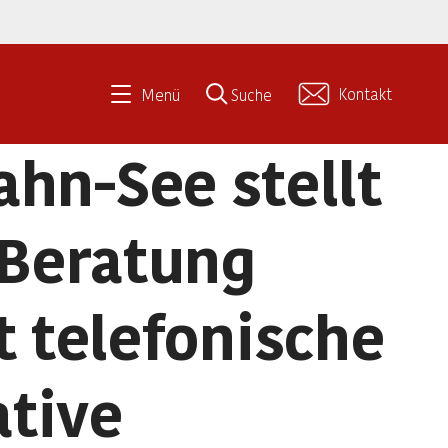
Kontakt
Menü
Suche
hn-See stellt
 Beratung
 telefonische
ative