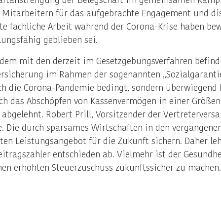
 Mitarbeitern für das aufgebrachte Engagement und disz
e fachliche Arbeit während der Corona-Krise haben bewi
ngsfähig geblieben sei.
dem mit den derzeit im Gesetzgebungsverfahren befindl
ersicherung im Rahmen der sogenannten „Sozialgaranti
h die Corona-Pandemie bedingt, sondern überwiegend F
rch das Abschöpfen von Kassenvermögen in einer Größen
 abgelehnt. Robert Prill, Vorsitzender der Vertreterve
tze. Die durch sparsames Wirtschaften in den vergangene
ten Leistungsangebot für die Zukunft sichern. Daher le
eitragszahler entschieden ab. Vielmehr ist der Gesundh
nen erhöhten Steuerzuschuss zukunftssicher zu machen.