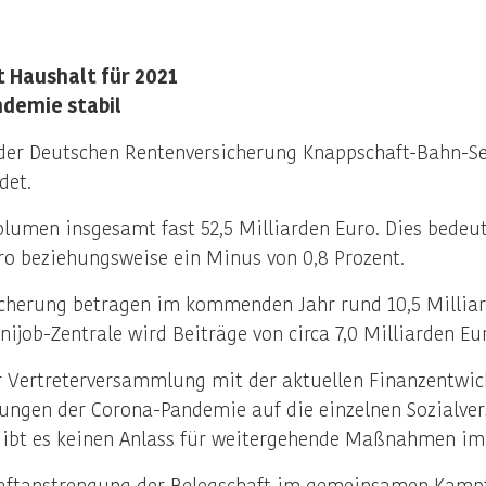
 Haushalt für 2021
demie stabil
er Deutschen Rentenversicherung Knappschaft-Bahn-See 
det.
olumen insgesamt fast 52,5 Milliarden Euro. Dies bedeu
o beziehungsweise ein Minus von 0,8 Prozent.
icherung betragen im kommenden Jahr rund 10,5 Milliar
inijob-Zentrale wird Beiträge von circa 7,0 Milliarden Eu
r Vertreterversammlung mit der aktuellen Finanzentwick
kungen der Corona-Pandemie auf die einzelnen Sozialver
 gibt es keinen Anlass für weitergehende Maßnahmen im
aftanstrengung der Belegschaft im gemeinsamen Kampf 