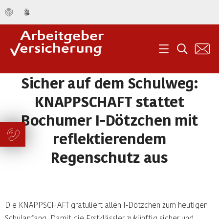
K
Menü
Suche
Sicher auf dem Schulweg:
KNAPPSCHAFT stattet
Bochumer I-Dötzchen mit
reflektierendem
Regenschutz aus
Die KNAPPSCHAFT gratuliert allen I-Dötzchen zum heutigen
Schulanfang. Damit die Erstklässler zukünftig sicher und