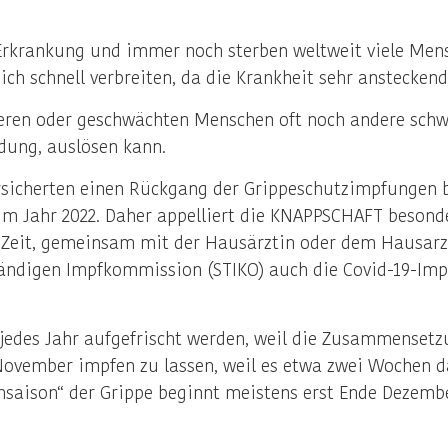
Erkrankung und immer noch sterben weltweit viele Mens
ich schnell verbreiten, da die Krankheit sehr ansteckend 
 älteren oder geschwächten Menschen oft noch andere sc
ung, auslösen kann.
rsicherten einen Rückgang der Grippeschutzimpfungen b
 im Jahr 2022. Daher appelliert die KNAPPSCHAFT beson
ige Zeit, gemeinsam mit der Hausärztin oder dem Hausarz
tändigen Impfkommission (STIKO) auch die Covid-19-Imp
edes Jahr aufgefrischt werden, weil die Zusammensetzu
November impfen zu lassen, weil es etwa zwei Wochen da
chsaison“ der Grippe beginnt meistens erst Ende Dezemb