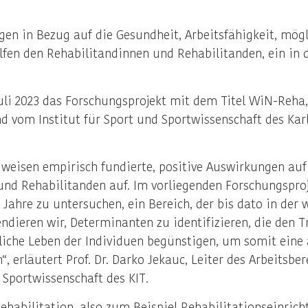
ngen in Bezug auf die Gesundheit, Arbeitsfähigkeit, mög
fen den Rehabilitandinnen und Rehabilitanden, ein in d
 Juli 2023 das Forschungsprojekt mit dem Titel WiN-Reh
 vom Institut für Sport und Sportwissenschaft des Karls
isen empirisch fundierte, positive Auswirkungen auf d
nd Rehabilitanden auf. Im vorliegenden Forschungsproje
Jahre zu untersuchen, ein Bereich, der bis dato in der 
endieren wir, Determinanten zu identifizieren, die den 
iche Leben der Individuen begünstigen, um somit eine a
“, erläutert Prof. Dr. Darko Jekauc, Leiter des Arbeitsb
 Sportwissenschaft des KIT.
ehabilitation, also zum Beispiel Rehabilitationseinric