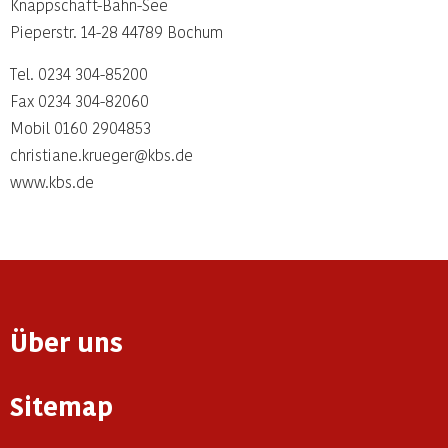
Knappschaft-Bahn-See
Pieperstr. 14-28 44789 Bochum
Tel. 0234 304-85200
Fax 0234 304-82060
Mobil 0160 2904853
christiane.krueger@kbs.de
www.kbs.de
Über uns
Sitemap