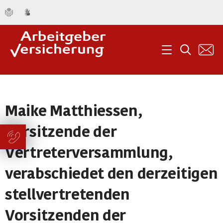
K
Menü
Suche
Maike Matthiessen,
Vorsitzende der
Vertreterversammlung,
verabschiedet den derzeitigen
stellvertretenden
Vorsitzenden der