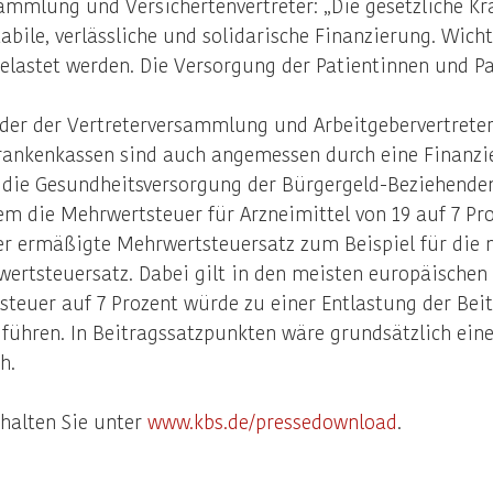
rsammlung und Versichertenvertreter: „Die gesetzliche 
le, verlässliche und solidarische Finanzierung. Wichtig
belastet werden. Die Versorgung der Patientinnen und Pa
nder der Vertreterversammlung und Arbeitgebervertreter,
rankenkassen sind auch angemessen durch eine Finanzi
 die Gesundheitsversorgung der Bürgergeld-Beziehenden
m die Mehrwertsteuer für Arzneimittel von 19 auf 7 Proz
r ermäßigte Mehrwertsteuersatz zum Beispiel für die mei
rwertsteuersatz. Dabei gilt in den meisten europäische
steuer auf 7 Prozent würde zu einer Entlastung der Bei
führen. In Beitragssatzpunkten wäre grundsätzlich ei
h.
rhalten Sie unter
www.kbs.de/pressedownload
.