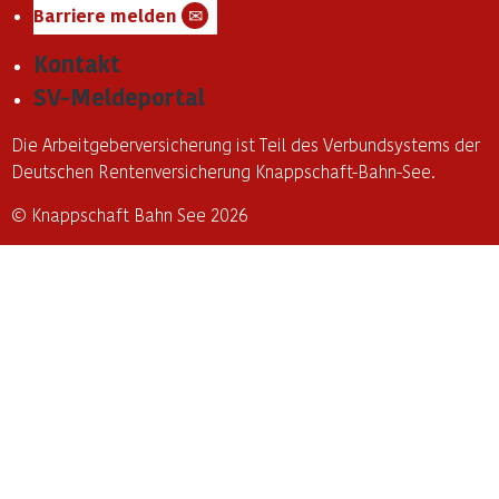
Barriere melden
✉
Kontakt
SV-Meldeportal
Die Arbeitgeberversicherung ist Teil des Verbundsystems der
Deutschen Rentenversicherung Knappschaft-Bahn-See.
© Knappschaft Bahn See 2026