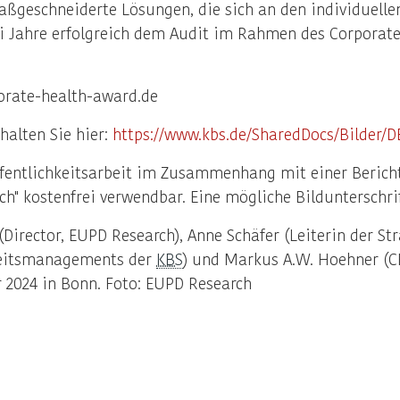
ßgeschneiderte Lösungen, die sich an den individuelle
wei Jahre erfolgreich dem Audit im Rahmen des Corporat
orate-health-award.de
halten Sie hier:
https://www.kbs.de/SharedDocs/Bilder/D
fentlichkeitsarbeit im Zusammenhang mit einer Bericht
h" kostenfrei verwendbar. Eine mögliche Bildunterschrif
k (Director, EUPD Research), Anne Schäfer (Leiterin der 
heitsmanagements der
KBS
) und Markus A.W. Hoehner (CE
 2024 in Bonn. Foto: EUPD Research