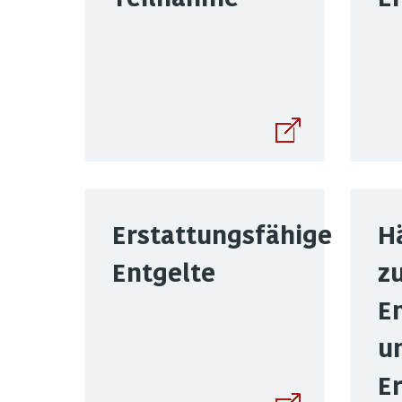
Erstattungsfähige
H
Entgelte
z
E
u
E