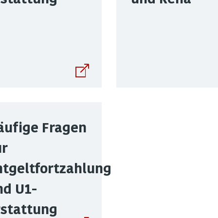
äufige Fragen
ur
ntgeltfortzahlung
nd U1-
rstattung