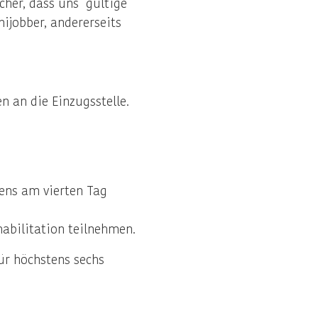
icher, dass uns gültige
nijobber, andererseits
 an die Einzugsstelle.
tens am vierten Tag
abilitation teilnehmen.
ür höchstens sechs